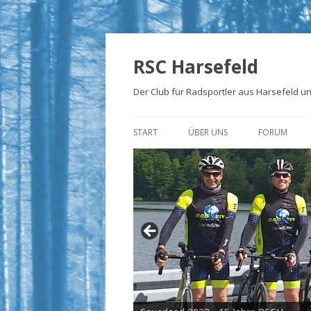
RSC Harsefeld
Der Club für Radsportler aus Harsefeld 
START
ÜBER UNS
FORUM
ÜBER UNS
UNSERE STRECKEN
FOTOALBEN
PRESSE
TRIKOTS
IMPRESSUM