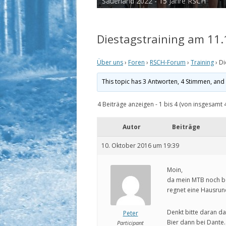
Sauerland 2022 - 15 Jahre RSCH
Tour de Cux 2020
Diestagstraining am 11
Über uns
›
Foren
›
RSCH-Forum
›
Training
›
Di
This topic has 3 Antworten, 4 Stimmen, an
4 Beiträge anzeigen - 1 bis 4 (von insgesamt 
Autor
Beiträge
10. Oktober 2016 um 19:39
Moin,
da mein MTB noch bei
regnet eine Hausru
Denkt bitte daran d
Peter
Bier dann bei Dante.
Participant