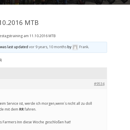
.10.2016 MTB
estagstraining am 11.10.2016 MTB
d was last updated
vor 9 years, 10 months
by
Frank
.
4)
#9534
m Service ist, werde ich morgen,wenn´s nicht all zu doll
nde mit dem
RR
fahren.
as Farmers Inn diese Woche geschloßen hat!