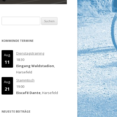
Suchen
nach:
KOMMENDE TERMINE
Dienstagstraining
Aug.
18:30
11
Eingang Waldstadion
,
Harsefeld
Stammtisch
Aug.
19:00
21
Eiscafé Dante
, Harsefeld
NEUESTE BEITRÄGE