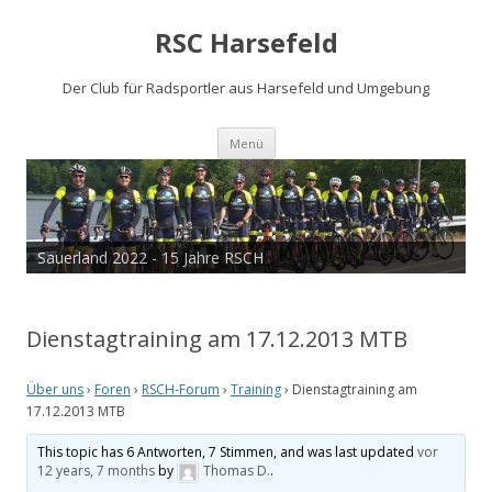
RSC Harsefeld
Der Club für Radsportler aus Harsefeld und Umgebung
Zum
Menü
Inhalt
springen
Sauerland 2022 - 15 Jahre RSCH
Dienstagtraining am 17.12.2013 MTB
Über uns
›
Foren
›
RSCH-Forum
›
Training
›
Dienstagtraining am
17.12.2013 MTB
This topic has 6 Antworten, 7 Stimmen, and was last updated
vor
12 years, 7 months
by
Thomas D.
.