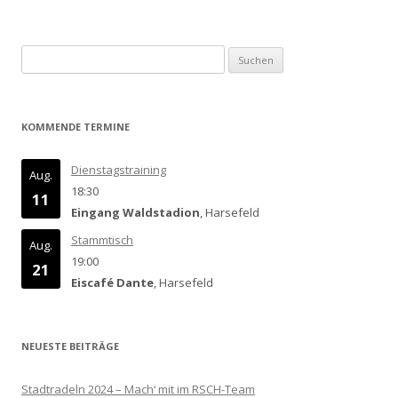
Suchen
nach:
KOMMENDE TERMINE
Dienstagstraining
Aug.
18:30
11
Eingang Waldstadion
, Harsefeld
Stammtisch
Aug.
19:00
21
Eiscafé Dante
, Harsefeld
NEUESTE BEITRÄGE
Stadtradeln 2024 – Mach‘ mit im RSCH-Team