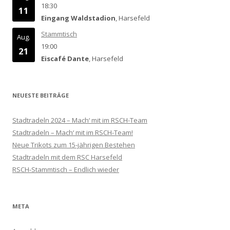
18:30
11
Eingang Waldstadion
, Harsefeld
Stammtisch
Aug.
19:00
21
Eiscafé Dante
, Harsefeld
NEUESTE BEITRÄGE
Stadtradeln 2024 – Mach‘ mit im RSCH-Team
Stadtradeln – Mach‘ mit im RSCH-Team!
Neue Trikots zum 15-jährigen Bestehen
Stadtradeln mit dem RSC Harsefeld
RSCH-Stammtisch – Endlich wieder
META