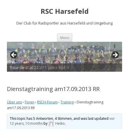
RSC Harsefeld
Der Club für Radsportler aus Harsefeld und Umgebung
Zum
Menü
Inhalt
springen
Sauerland 2022 - 15 Jahre RSCH
Tour de Cux 2020
Dienstagtraining am17.09.2013 RR
Über uns
›
Foren
›
RSCH-Forum
›
Training
›
Dienstagtraining
am17.09.2013 RR
This topic has 5 Antworten, 4 Stimmen, and was last updated
vor
12 years, 10 months
by
Heiko
.