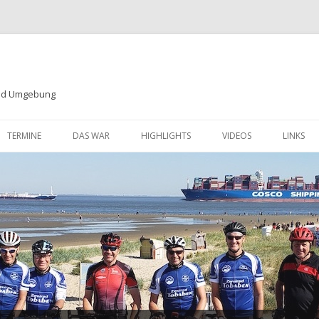
und Umgebung
Zum
Inhalt
TERMINE
DAS WAR
HIGHLIGHTS
VIDEOS
LINKS
springen