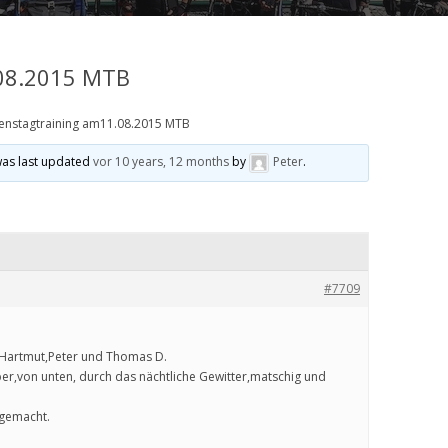
.08.2015 MTB
enstagtraining am11.08.2015 MTB
was last updated
vor 10 years, 12 months
by
Peter
.
#7709
Hartmut,Peter und Thomas D.
er,von unten, durch das nächtliche Gewitter,matschig und
 gemacht.