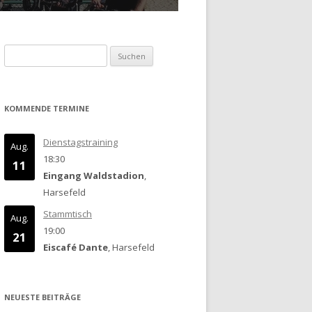
Suchen
nach:
KOMMENDE TERMINE
Dienstagstraining
Aug.
18:30
11
Eingang Waldstadion
,
Harsefeld
Stammtisch
Aug.
19:00
21
Eiscafé Dante
, Harsefeld
NEUESTE BEITRÄGE