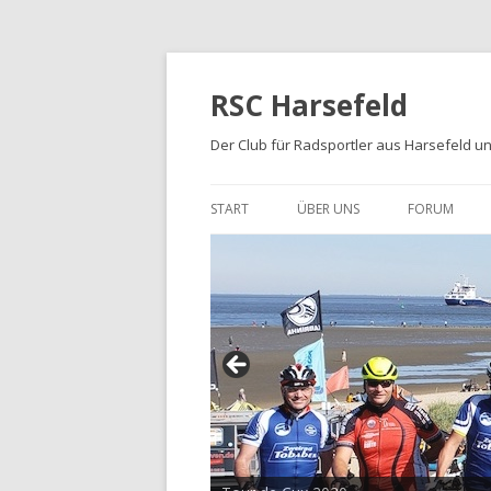
RSC Harsefeld
Der Club für Radsportler aus Harsefeld 
START
ÜBER UNS
FORUM
ÜBER UNS
UNSERE STRECKEN
FOTOALBEN
PRESSE
TRIKOTS
IMPRESSUM