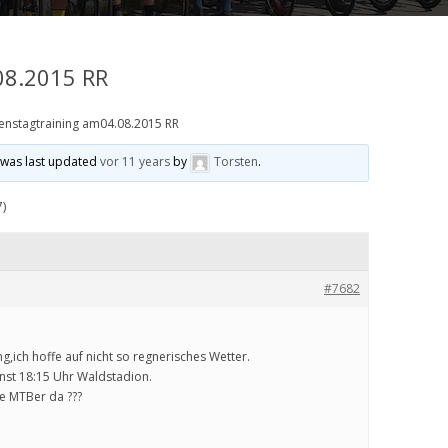
08.2015 RR
enstagtraining am04.08.2015 RR
d was last updated
vor 11 years
by
Torsten
.
7)
#7682
g,ich hoffe auf nicht so regnerisches Wetter.
onst 18:15 Uhr Waldstadion.
e MTBer da ???