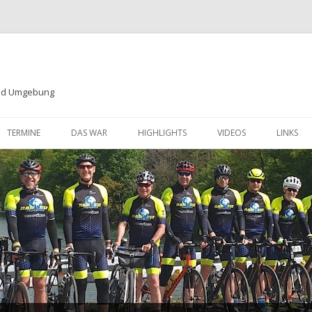
und Umgebung
Zum
Inhalt
TERMINE
DAS WAR
HIGHLIGHTS
VIDEOS
LINKS
springen