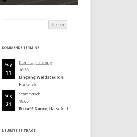
Suchen
nach:
KOMMENDE TERMINE
Dienstagstraining
Aug.
18:30
11
Eingang Waldstadion
,
Harsefeld
Stammtisch
Aug.
19:00
21
Eiscafé Dante
, Harsefeld
NEUESTE BEITRÄGE