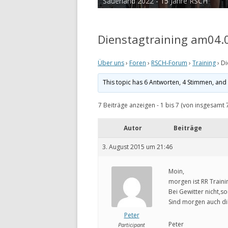
Sauerland 2022 - 15 Jahre RSCH
Tour de Cux 2020
Dienstagtraining am04.
Über uns
›
Foren
›
RSCH-Forum
›
Training
›
Di
This topic has 6 Antworten, 4 Stimmen, an
7 Beiträge anzeigen - 1 bis 7 (von insgesamt 
Autor
Beiträge
3. August 2015 um 21:46
Moin,
morgen ist RR Trainin
Bei Gewitter nicht,s
Sind morgen auch di
Peter
Peter
Participant