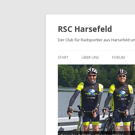
RSC Harsefeld
Der Club für Radsportler aus Harsefeld 
START
ÜBER UNS
FORUM
ÜBER UNS
UNSERE STRECKEN
FOTOALBEN
PRESSE
TRIKOTS
IMPRESSUM