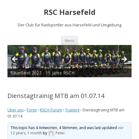
RSC Harsefeld
Der Club für Radsportler aus Harsefeld und Umgebung
Zum
Menü
Inhalt
springen
Sauerland 2022 - 15 Jahre RSCH
Dienstagtrainig MTB am 01.07.14
Über uns
›
Foren
›
RSCH-Forum
›
Training
›
Dienstagtrainig MTB am
01.07.14
This topic has 4 Antworten, 4 Stimmen, and was last updated
vor
12 years, 1 month
by
Peter
.