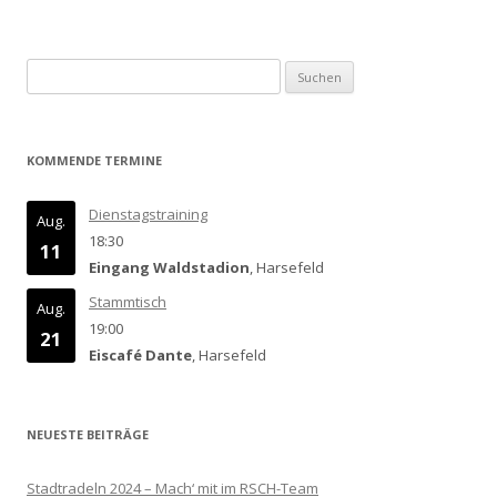
Suchen
nach:
KOMMENDE TERMINE
Dienstagstraining
Aug.
18:30
11
Eingang Waldstadion
, Harsefeld
Stammtisch
Aug.
19:00
21
Eiscafé Dante
, Harsefeld
NEUESTE BEITRÄGE
Stadtradeln 2024 – Mach‘ mit im RSCH-Team