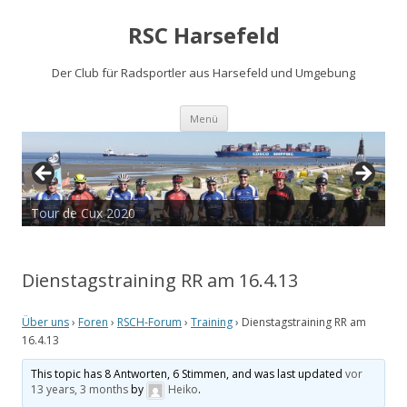
RSC Harsefeld
Der Club für Radsportler aus Harsefeld und Umgebung
Zum
Menü
Inhalt
springen
Tour de Cux 2020
Dienstagstraining RR am 16.4.13
Über uns
›
Foren
›
RSCH-Forum
›
Training
›
Dienstagstraining RR am
16.4.13
This topic has 8 Antworten, 6 Stimmen, and was last updated
vor
13 years, 3 months
by
Heiko
.