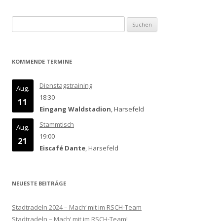
Suchen
nach:
KOMMENDE TERMINE
Dienstagstraining
Aug.
18:30
11
Eingang Waldstadion
, Harsefeld
Stammtisch
Aug.
19:00
21
Eiscafé Dante
, Harsefeld
NEUESTE BEITRÄGE
Stadtradeln 2024 – Mach‘ mit im RSCH-Team
Stadtradeln – Mach‘ mit im RSCH-Team!