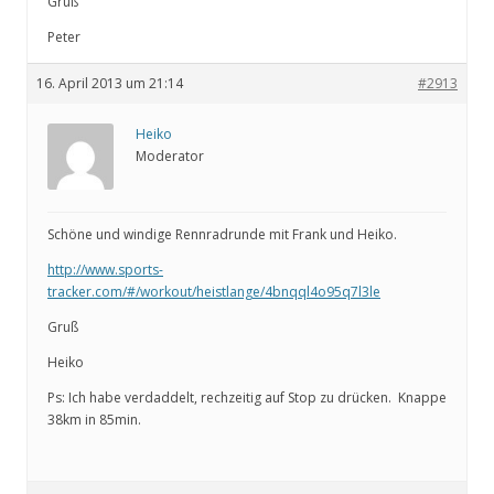
Gruß
Peter
16. April 2013 um 21:14
#2913
Heiko
Moderator
Schöne und windige Rennradrunde mit Frank und Heiko.
http://www.sports-
tracker.com/#/workout/heistlange/4bnqql4o95q7l3le
Gruß
Heiko
Ps: Ich habe verdaddelt, rechzeitig auf Stop zu drücken. Knappe
38km in 85min.