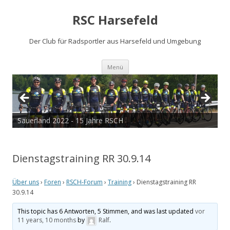
RSC Harsefeld
Der Club für Radsportler aus Harsefeld und Umgebung
Zum
Menü
Inhalt
springen
Sauerland 2022 - 15 Jahre RSCH
Tour de Cux 2020
Dienstagstraining RR 30.9.14
Über uns
›
Foren
›
RSCH-Forum
›
Training
›
Dienstagstraining RR
30.9.14
This topic has 6 Antworten, 5 Stimmen, and was last updated
vor
11 years, 10 months
by
Ralf
.