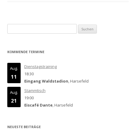
Suchen
nach:
KOMMENDE TERMINE
Dienstagstraining
Aug.
18:30
11
Eingang Waldstadion
, Harsefeld
Stammtisch
Aug.
19:00
21
Eiscafé Dante
, Harsefeld
NEUESTE BEITRÄGE