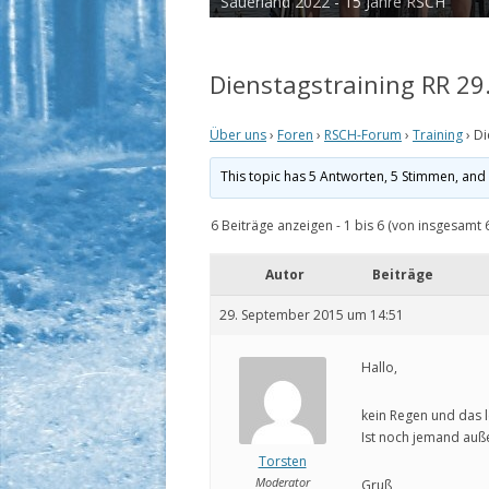
Sauerland 2022 - 15 Jahre RSCH
Tour de Cux 2020
Dienstagstraining RR 29
Über uns
›
Foren
›
RSCH-Forum
›
Training
›
Di
This topic has 5 Antworten, 5 Stimmen, an
6 Beiträge anzeigen - 1 bis 6 (von insgesamt 
Autor
Beiträge
29. September 2015 um 14:51
Hallo,
kein Regen und das l
Ist noch jemand auß
Torsten
Moderator
Gruß