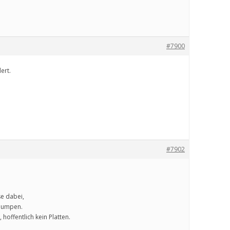
#7900
ert.
#7902
se dabei,
 pumpen.
 hoffentlich kein Platten.