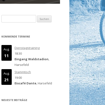
Suchen
nach:
KOMMENDE TERMINE
Dienstagstraining
Aug.
18:30
11
Eingang Waldstadion
,
Harsefeld
Stammtisch
Aug.
19:00
21
Eiscafé Dante
, Harsefeld
NEUESTE BEITRÄGE