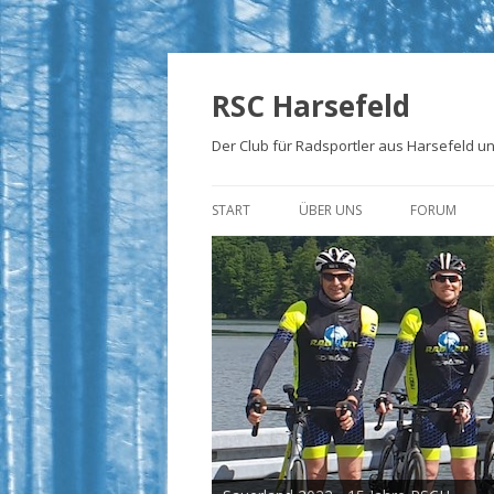
RSC Harsefeld
Der Club für Radsportler aus Harsefeld 
START
ÜBER UNS
FORUM
ÜBER UNS
UNSERE STRECKEN
FOTOALBEN
PRESSE
TRIKOTS
IMPRESSUM