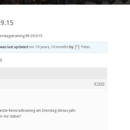
.9.15
enstagstraining RR 29.9.15
d was last updated
vor 10 years, 10 months
by
Peter
.
6)
#7899
etzte Rennradtraining am Dienstag dieses Jahr.
er mir dabei?