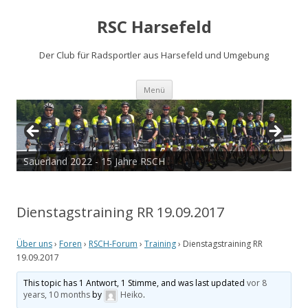
RSC Harsefeld
Der Club für Radsportler aus Harsefeld und Umgebung
Zum
Menü
Inhalt
springen
Sauerland 2022 - 15 Jahre RSCH
Dienstagstraining RR 19.09.2017
Über uns
›
Foren
›
RSCH-Forum
›
Training
›
Dienstagstraining RR
19.09.2017
This topic has 1 Antwort, 1 Stimme, and was last updated
vor 8
years, 10 months
by
Heiko
.