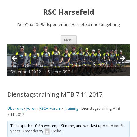
RSC Harsefeld
Der Club für Radsportler aus Harsefeld und Umgebung
Zum
Menü
Inhalt
springen
Sauerland 2022 - 15 Jahre RSCH
Dienstagstraining MTB 7.11.2017
Über uns
›
Foren
›
RSCH-Forum
›
Training
›
Dienstagstraining MTB
7.11.2017
This topic has 0 Antworten, 1 Stimme, and was last updated
vor 8
years, 9 months
by
Heiko
.