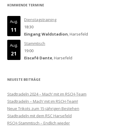
KOMMENDE TERMINE
Dienstagstraining
Aug.
18:30
11
Eingang Waldstadion
, Harsefeld
Stammtisch
Aug.
19:00
21
Eiscafé Dante
, Harsefeld
NEUESTE BEITRÄGE
Stadtradeln 2024 – Mach‘ mit im RSCH-Team
Stadtradeln – Mach‘ mit im RSCH-Team!
Neue Trikots zum 15-jährigen Bestehen
Stadtradeln mit dem RSC Harsefeld
RSCH-Stammtisch – Endlich wieder