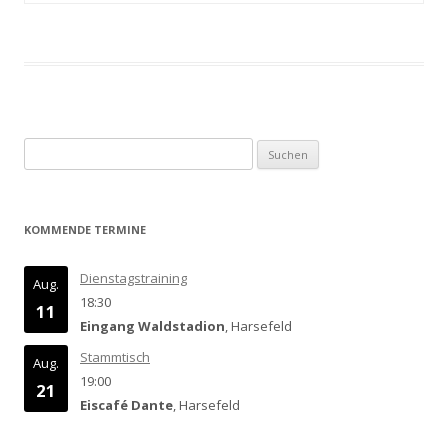
Suchen
nach:
KOMMENDE TERMINE
Dienstagstraining
Aug.
18:30
11
Eingang Waldstadion
, Harsefeld
Stammtisch
Aug.
19:00
21
Eiscafé Dante
, Harsefeld