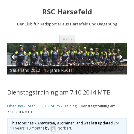
RSC Harsefeld
Der Club für Radsportler aus Harsefeld und Umgebung
Zum
Menü
Inhalt
springen
Sauerland 2022 - 15 Jahre RSCH
Dienstagstraining am 7.10.2014 MTB
Über uns
›
Foren
›
RSCH-Forum
›
Training
›
Dienstagstraining am
7.10.2014 MTB
This topic has 7 Antworten, 8 Stimmen, and was last updated
vor
11 years, 10 months
by
Norbert
.