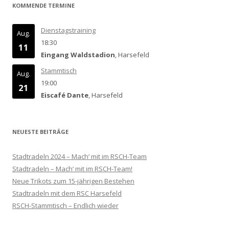
KOMMENDE TERMINE
Dienstagstraining
Aug.
18:30
11
Eingang Waldstadion
, Harsefeld
Stammtisch
Aug.
19:00
21
Eiscafé Dante
, Harsefeld
NEUESTE BEITRÄGE
Stadtradeln 2024 – Mach‘ mit im RSCH-Team
Stadtradeln – Mach‘ mit im RSCH-Team!
Neue Trikots zum 15-jährigen Bestehen
Stadtradeln mit dem RSC Harsefeld
RSCH-Stammtisch – Endlich wieder