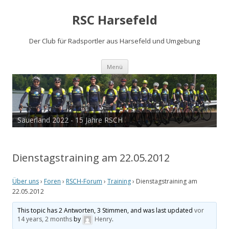
RSC Harsefeld
Der Club für Radsportler aus Harsefeld und Umgebung
Zum
Menü
Inhalt
springen
Sauerland 2022 - 15 Jahre RSCH
Dienstagstraining am 22.05.2012
Über uns
›
Foren
›
RSCH-Forum
›
Training
›
Dienstagstraining am
22.05.2012
This topic has 2 Antworten, 3 Stimmen, and was last updated
vor
14 years, 2 months
by
Henry
.