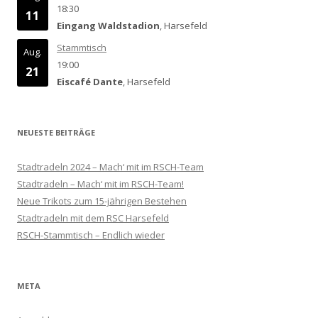
18:30
11
Eingang Waldstadion
, Harsefeld
Stammtisch
Aug.
19:00
21
Eiscafé Dante
, Harsefeld
NEUESTE BEITRÄGE
Stadtradeln 2024 – Mach‘ mit im RSCH-Team
Stadtradeln – Mach‘ mit im RSCH-Team!
Neue Trikots zum 15-jährigen Bestehen
Stadtradeln mit dem RSC Harsefeld
RSCH-Stammtisch – Endlich wieder
META