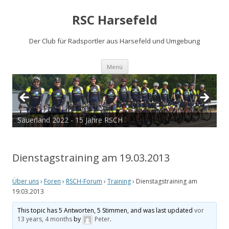
RSC Harsefeld
Der Club für Radsportler aus Harsefeld und Umgebung
Zum
Menü
Inhalt
springen
Sauerland 2022 - 15 Jahre RSCH
Dienstagstraining am 19.03.2013
Über uns
›
Foren
›
RSCH-Forum
›
Training
›
Dienstagstraining am
19.03.2013
This topic has 5 Antworten, 5 Stimmen, and was last updated
vor
13 years, 4 months
by
Peter
.