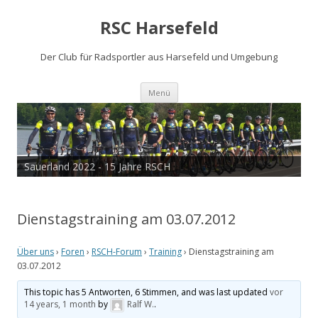
RSC Harsefeld
Der Club für Radsportler aus Harsefeld und Umgebung
Zum
Menü
Inhalt
springen
Sauerland 2022 - 15 Jahre RSCH
Dienstagstraining am 03.07.2012
Über uns
›
Foren
›
RSCH-Forum
›
Training
›
Dienstagstraining am
03.07.2012
This topic has 5 Antworten, 6 Stimmen, and was last updated
vor
14 years, 1 month
by
Ralf W.
.