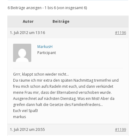
6 Beiträge anzeigen - 1 bis 6 (von insgesamt 6)
Autor
Beiträge
1. Juli 2012 um 13:16
#1196
MarkusH
Participant
Grrr, klappt schon wieder nicht…
Da räume ich mir extra den späten Nachmittag treminfrei und
freu mich schon aufs Radeln mit euch, und dann verkündet
meine Frau mir, dass der Elternabend verschoben wurde.
Ausgerechnet auf nächsten Dienstag. Was ein Mist! Aber da
greifen dann halt die Gesetze des Familienfriedens…
Euch viel Spaß!
markus
1. Juli 2012 um 20:55
#1199