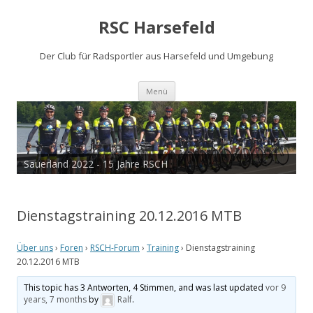
RSC Harsefeld
Der Club für Radsportler aus Harsefeld und Umgebung
Zum
Menü
Inhalt
springen
Sauerland 2022 - 15 Jahre RSCH
Tour de Cux 2020
Dienstagstraining 20.12.2016 MTB
Über uns
›
Foren
›
RSCH-Forum
›
Training
›
Dienstagstraining
20.12.2016 MTB
This topic has 3 Antworten, 4 Stimmen, and was last updated
vor 9
years, 7 months
by
Ralf
.