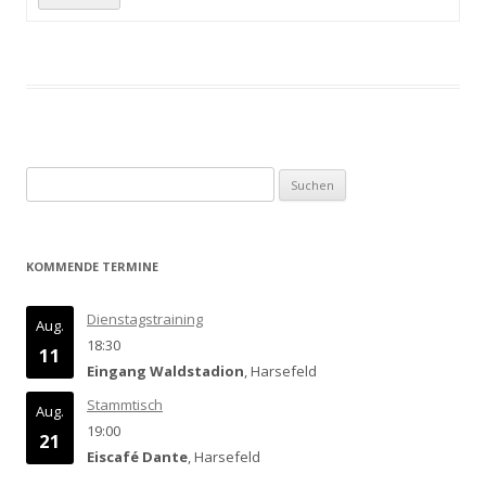
Suchen
nach:
KOMMENDE TERMINE
Dienstagstraining
Aug.
18:30
11
Eingang Waldstadion
, Harsefeld
Stammtisch
Aug.
19:00
21
Eiscafé Dante
, Harsefeld