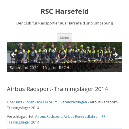
RSC Harsefeld
Der Club für Radsportler aus Harsefeld und Umgebung
Zum
Menü
Inhalt
springen
Sauerland 2022 - 15 Jahre RSCH
Airbus Radsport-Trainingslager 2014
Über uns
›
Foren
›
RSCH-Forum
›
Veranstaltungen
›
Airbus Radsport-
Trainingslager 2014
Verschlagwortet:
Airbus Radsport
,
Airbus Rennradfahren
,
RR-
Trainingslager 2014