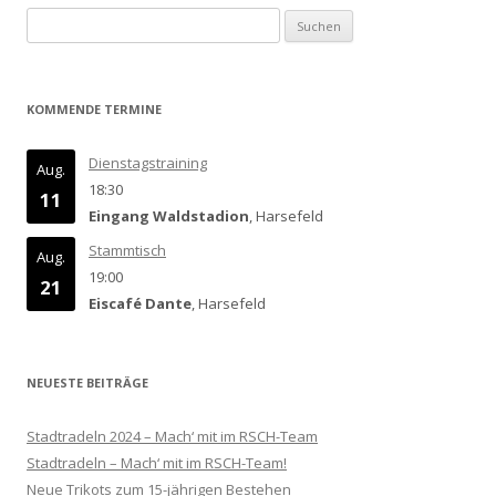
Suchen
nach:
KOMMENDE TERMINE
Dienstagstraining
Aug.
18:30
11
Eingang Waldstadion
, Harsefeld
Stammtisch
Aug.
19:00
21
Eiscafé Dante
, Harsefeld
NEUESTE BEITRÄGE
Stadtradeln 2024 – Mach‘ mit im RSCH-Team
Stadtradeln – Mach‘ mit im RSCH-Team!
Neue Trikots zum 15-jährigen Bestehen