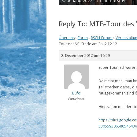
Sauerland 2022 - 15 Jahre RSCH
Reply To: MTB-Tour des 
Über uns
›
Foren
›
RSCH-Forum
›
Veranstaltu
Tour des VfL Stade am So. 2.12.12
2. Dezember 2012 um 16:29
Super Tour. Schwerer
Da meint man, man ken
Teilstrecken dabei, di
Bufo
rausgekommen sind 
Participant
Hier schon mal der Lin
https://plus.google
53055930658054643/