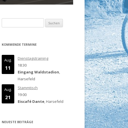
Suchen
nach:
KOMMENDE TERMINE
Dienstagstraining
Aug.
18:30
11
Eingang Waldstadion
,
Harsefeld
Stammtisch
Aug.
19:00
21
Eiscafé Dante
, Harsefeld
NEUESTE BEITRÄGE