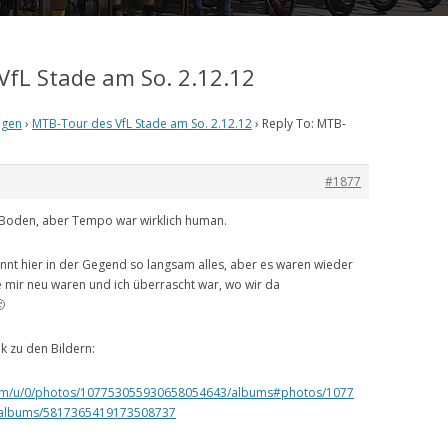
VfL Stade am So. 2.12.12
ngen
›
MTB-Tour des VfL Stade am So. 2.12.12
›
Reply To: MTB-
#1877
 Boden, aber Tempo war wirklich human.
nt hier in der Gegend so langsam alles, aber es waren wieder
e mir neu waren und ich überrascht war, wo wir da

k zu den Bildern:
.com/u/0/photos/107753055930658054643/albums#photos/1077
albums/5817365419173508737