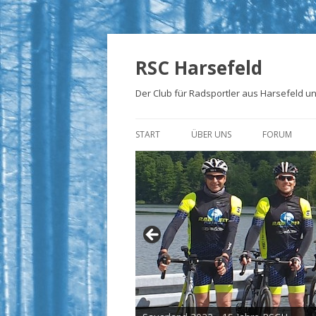
RSC Harsefeld
Der Club für Radsportler aus Harsefeld 
START
ÜBER UNS
FORUM
ÜBER UNS
UNSERE STRECKEN
FOTOALBEN
PRESSE
TRIKOTS
IMPRESSUM