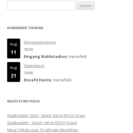
Suchen
nach:
KOMMENDE TERMINE
Dienstagstraining
Aug.
18:30
11
Eingang Waldstadion
, Harsefeld
Stammtisch
Aug.
19:00
21
Eiscafé Dante
, Harsefeld
NEUESTE BEITRÄGE
Stadtradeln 2024 – Mach‘ mit im RSCH-Team
Stadtradeln – Mach‘ mit im RSCH-Team!
Neue Trikots zum 15-jährigen Bestehen