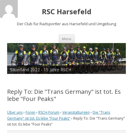
RSC Harsefeld
Der Club für Radsportler aus Harsefeld und Umgebung
Zum
Menü
Inhalt
springen
Sauerland 2022 - 15 Jahre RSCH
Reply To: Die "Trans Germany" ist tot. Es
lebe "Four Peaks"
Über uns
›
Foren
›
RSCH-Forum
›
Veranstaltungen
›
Die "Trans
Germany" ist tot. Es lebe "Four Peaks"
›
Reply To: Die "Trans Germany"
ist tot. Es lebe "Four Peaks"