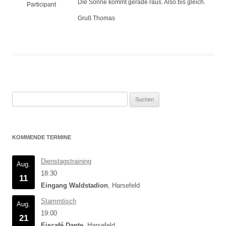
Die Sonne kommt gerade raus. Also bis gleich.
Participant
Gruß Thomas
Suchen
nach:
KOMMENDE TERMINE
Dienstagstraining
Aug.
18:30
11
Eingang Waldstadion
, Harsefeld
Stammtisch
Aug.
19:00
21
Eiscafé Dante
, Harsefeld