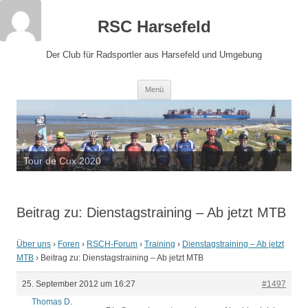
RSC Harsefeld
Der Club für Radsportler aus Harsefeld und Umgebung
Zum
Menü
Inhalt
springen
Sauerland 2022 - 15 Jahre RSCH
Tour de Cux 2020
Beitrag zu: Dienstagstraining – Ab jetzt MTB
Über uns
›
Foren
›
RSCH-Forum
›
Training
›
Dienstagstraining – Ab jetzt
MTB
›
Beitrag zu: Dienstagstraining – Ab jetzt MTB
25. September 2012 um 16:27
#1497
Thomas D.