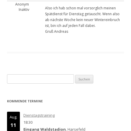
Anonym
Also ich hab schon mal vorsorglich meinen
Inaktiv
Spätdienst für Dienstag getauscht. Wenn also
ab nächste Woche kein neuer Wintereinbruch
ist, bin ich auf jeden Fall dabei.
Gruß Andreas
Suchen
nach:
KOMMENDE TERMINE
Dienstagstraining
Aug.
18:30
11
Eingang Waldstadion
, Harsefeld