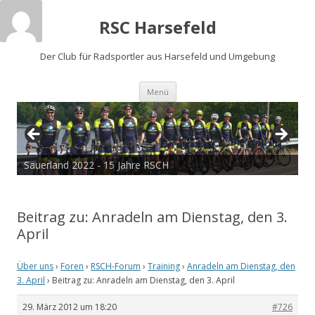
RSC Harsefeld
Der Club für Radsportler aus Harsefeld und Umgebung
Zum
Menü
Inhalt
springen
Sauerland 2022 - 15 Jahre RSCH
Beitrag zu: Anradeln am Dienstag, den 3.
April
Über uns
›
Foren
›
RSCH-Forum
›
Training
›
Anradeln am Dienstag, den
3. April
›
Beitrag zu: Anradeln am Dienstag, den 3. April
29. März 2012 um 18:20
#726