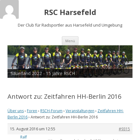
RSC Harsefeld
Der Club für Radsportler aus Harsefeld und Umgebung
Zum
Menü
Inhalt
springen
Sauerland 2022 - 15 Jahre RSCH
Antwort zu: Zeitfahren HH-Berlin 2016
Über uns
›
Foren
›
RSCH-Forum
›
Veranstaltungen
›
Zeitfahren HH-
Berlin 2016
›
Antwort zu: Zeitfahren HH-Berlin 2016
15. August 2016 um 12:55
#9315
Ralf