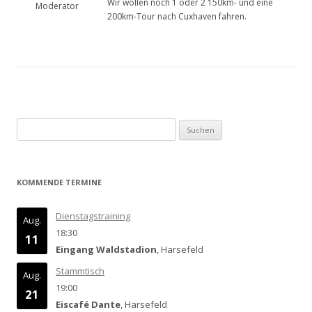
Wir wollen noch 1 oder 2 150km- und eine
Moderator
200km-Tour nach Cuxhaven fahren.
Suchen
nach:
KOMMENDE TERMINE
Dienstagstraining
Aug.
18:30
11
Eingang Waldstadion
, Harsefeld
Stammtisch
Aug.
19:00
21
Eiscafé Dante
, Harsefeld