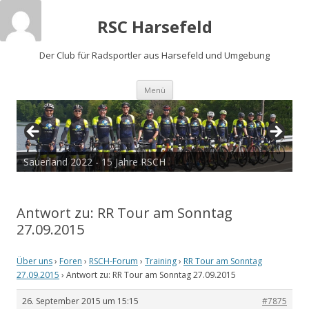
RSC Harsefeld
Der Club für Radsportler aus Harsefeld und Umgebung
Zum
Menü
Inhalt
springen
Sauerland 2022 - 15 Jahre RSCH
Antwort zu: RR Tour am Sonntag
27.09.2015
Über uns
›
Foren
›
RSCH-Forum
›
Training
›
RR Tour am Sonntag
27.09.2015
›
Antwort zu: RR Tour am Sonntag 27.09.2015
26. September 2015 um 15:15
#7875