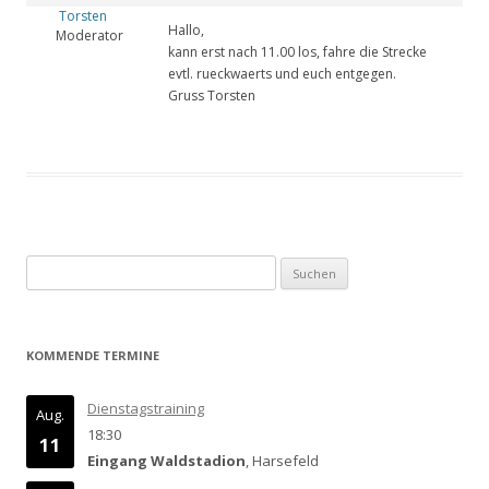
Torsten
Hallo,
Moderator
kann erst nach 11.00 los, fahre die Strecke
evtl. rueckwaerts und euch entgegen.
Gruss Torsten
Suchen
nach:
KOMMENDE TERMINE
Dienstagstraining
Aug.
18:30
11
Eingang Waldstadion
, Harsefeld