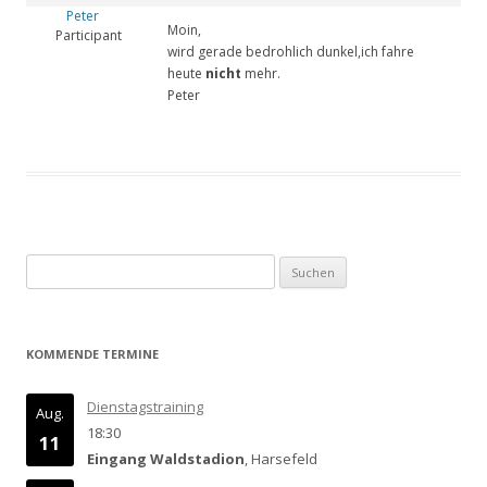
Peter
Moin,
Participant
wird gerade bedrohlich dunkel,ich fahre
heute
nicht
mehr.
Peter
Suchen
nach:
KOMMENDE TERMINE
Dienstagstraining
Aug.
18:30
11
Eingang Waldstadion
, Harsefeld