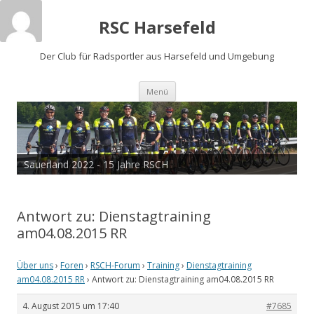
RSC Harsefeld
Der Club für Radsportler aus Harsefeld und Umgebung
Zum
Menü
Inhalt
springen
Sauerland 2022 - 15 Jahre RSCH
Tour de Cux 2020
Antwort zu: Dienstagtraining
am04.08.2015 RR
Über uns
›
Foren
›
RSCH-Forum
›
Training
›
Dienstagtraining
am04.08.2015 RR
›
Antwort zu: Dienstagtraining am04.08.2015 RR
4. August 2015 um 17:40
#7685