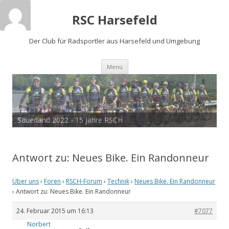
RSC Harsefeld
Der Club für Radsportler aus Harsefeld und Umgebung
Zum
Menü
Inhalt
springen
Sauerland 2022 - 15 Jahre RSCH
Tour de Cux 2020
Antwort zu: Neues Bike. Ein Randonneur
Über uns
›
Foren
›
RSCH-Forum
›
Technik
›
Neues Bike. Ein Randonneur
›
Antwort zu: Neues Bike. Ein Randonneur
24. Februar 2015 um 16:13
#7077
Norbert