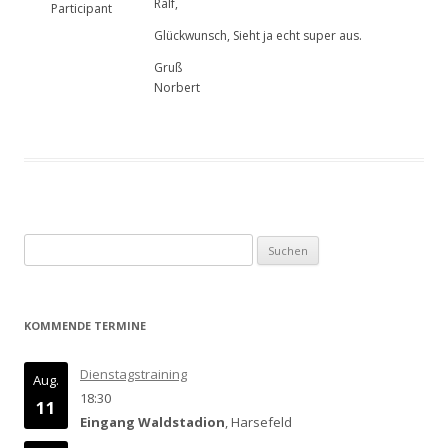
Ralf,
Participant
Glückwunsch, Sieht ja echt super aus.
Gruß
Norbert
Suchen
nach:
KOMMENDE TERMINE
Dienstagstraining
Aug.
18:30
11
Eingang Waldstadion
, Harsefeld