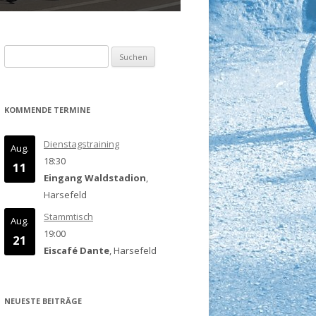
Suchen
nach:
KOMMENDE TERMINE
Dienstagstraining
Aug.
18:30
11
Eingang Waldstadion
,
Harsefeld
Stammtisch
Aug.
19:00
21
Eiscafé Dante
, Harsefeld
NEUESTE BEITRÄGE