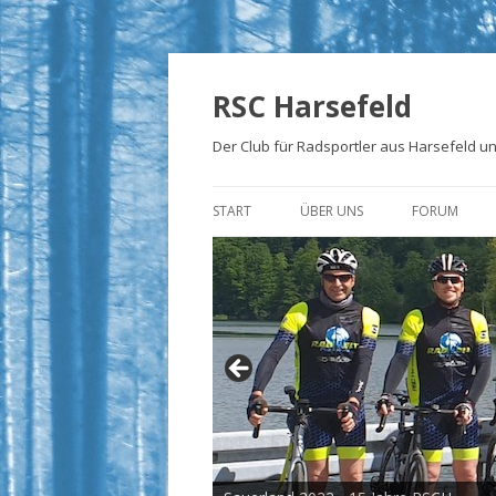
RSC Harsefeld
Der Club für Radsportler aus Harsefeld 
START
ÜBER UNS
FORUM
ÜBER UNS
UNSERE STRECKEN
FOTOALBEN
PRESSE
TRIKOTS
IMPRESSUM