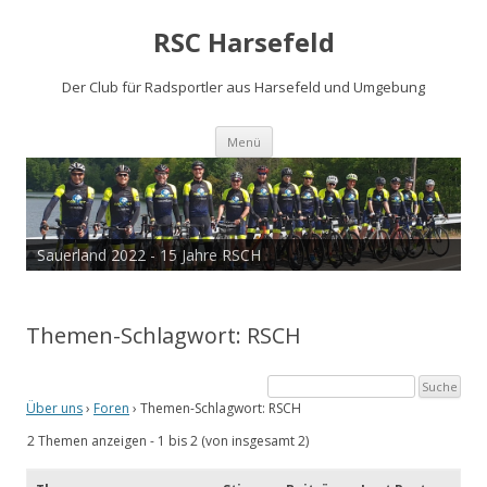
RSC Harsefeld
Der Club für Radsportler aus Harsefeld und Umgebung
Zum
Menü
Inhalt
springen
Sauerland 2022 - 15 Jahre RSCH
Themen-Schlagwort: RSCH
Über uns
›
Foren
›
Themen-Schlagwort: RSCH
2 Themen anzeigen - 1 bis 2 (von insgesamt 2)