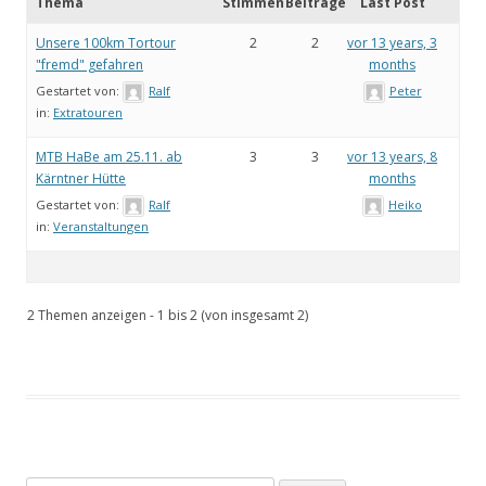
Thema
Stimmen
Beiträge
Last Post
Unsere 100km Tortour
2
2
vor 13 years, 3
"fremd" gefahren
months
Gestartet von:
Ralf
Peter
in:
Extratouren
MTB HaBe am 25.11. ab
3
3
vor 13 years, 8
Kärntner Hütte
months
Gestartet von:
Ralf
Heiko
in:
Veranstaltungen
2 Themen anzeigen - 1 bis 2 (von insgesamt 2)