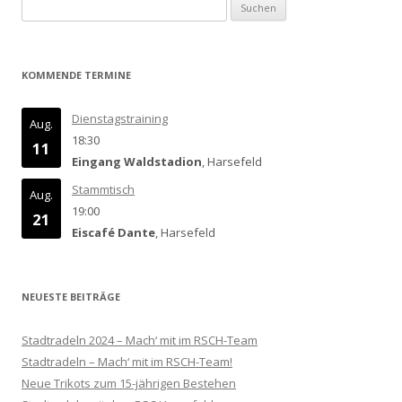
Suchen
nach:
KOMMENDE TERMINE
Dienstagstraining
Aug.
18:30
11
Eingang Waldstadion
, Harsefeld
Stammtisch
Aug.
19:00
21
Eiscafé Dante
, Harsefeld
NEUESTE BEITRÄGE
Stadtradeln 2024 – Mach‘ mit im RSCH-Team
Stadtradeln – Mach‘ mit im RSCH-Team!
Neue Trikots zum 15-jährigen Bestehen