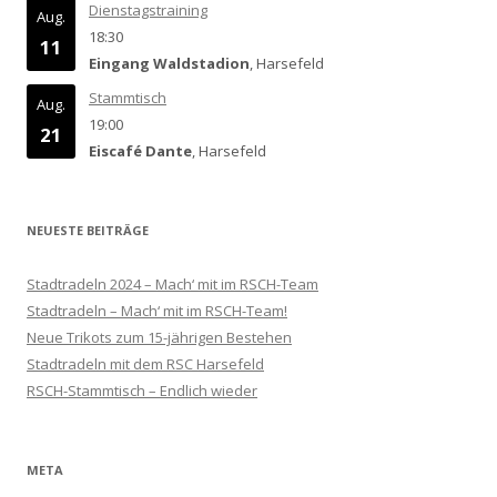
Dienstagstraining
Aug.
18:30
11
Eingang Waldstadion
, Harsefeld
Stammtisch
Aug.
19:00
21
Eiscafé Dante
, Harsefeld
NEUESTE BEITRÄGE
Stadtradeln 2024 – Mach‘ mit im RSCH-Team
Stadtradeln – Mach‘ mit im RSCH-Team!
Neue Trikots zum 15-jährigen Bestehen
Stadtradeln mit dem RSC Harsefeld
RSCH-Stammtisch – Endlich wieder
META