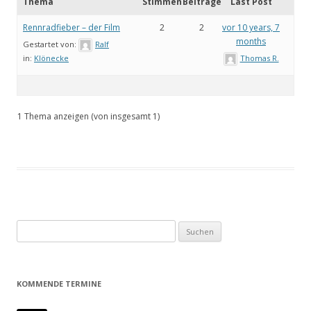
Thema
Stimmen
Beiträge
Last Post
Rennradfieber – der Film
2
2
vor 10 years, 7
months
Gestartet von:
Ralf
Thomas R.
in:
Klönecke
1 Thema anzeigen (von insgesamt 1)
Suchen
nach:
KOMMENDE TERMINE