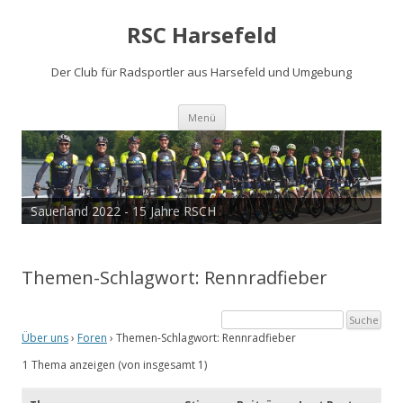
RSC Harsefeld
Der Club für Radsportler aus Harsefeld und Umgebung
Zum
Menü
Inhalt
springen
Sauerland 2022 - 15 Jahre RSCH
Themen-Schlagwort: Rennradfieber
Über uns
›
Foren
›
Themen-Schlagwort: Rennradfieber
1 Thema anzeigen (von insgesamt 1)