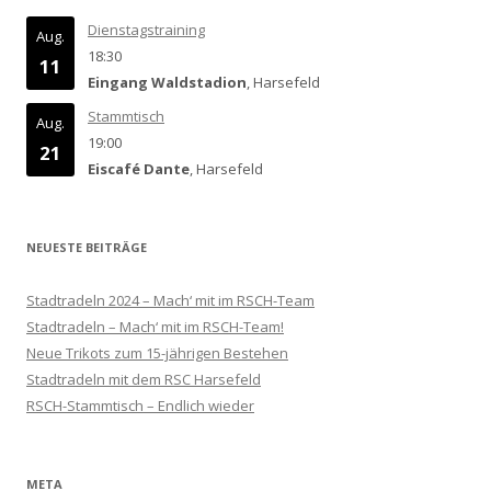
Dienstagstraining
Aug.
18:30
11
Eingang Waldstadion
, Harsefeld
Stammtisch
Aug.
19:00
21
Eiscafé Dante
, Harsefeld
NEUESTE BEITRÄGE
Stadtradeln 2024 – Mach‘ mit im RSCH-Team
Stadtradeln – Mach‘ mit im RSCH-Team!
Neue Trikots zum 15-jährigen Bestehen
Stadtradeln mit dem RSC Harsefeld
RSCH-Stammtisch – Endlich wieder
META