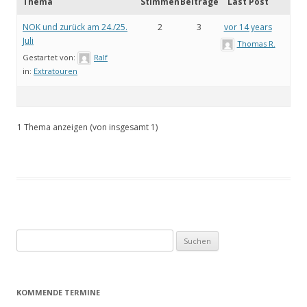
Thema
Stimmen
Beiträge
Last Post
NOK und zurück am 24./25.
2
3
vor 14 years
Juli
Thomas R.
Gestartet von:
Ralf
in:
Extratouren
1 Thema anzeigen (von insgesamt 1)
Suchen
nach:
KOMMENDE TERMINE