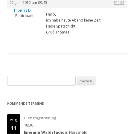
22. Juni 2012 um 09:45
#1162
Thomas D.
Hallo,
Participant
ich habe heute Abend keine Zeit.
Habe Spätschicht.
Gruß Thomas
Suchen
nach:
KOMMENDE TERMINE
Dienstagstraining
Aug.
18:30
11
Eingang Waldstadion
, Harsefeld