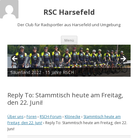
RSC Harsefeld
Der Club für Radsportler aus Harsefeld und Umgebung
Zum
Menü
Inhalt
springen
Sauerland 2022 - 15 Jahre RSCH
Reply To: Stammtisch heute am Freitag,
den 22. Juni!
Über uns
›
Foren
›
RSCH-Forum
›
Klönecke
›
Stammtisch heute am
Freitag, den 22. Juni!
›
Reply To: Stammtisch heute am Freitag, den 22.
Juni!