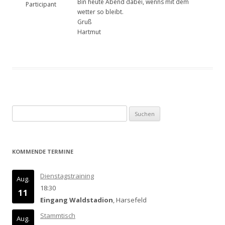
Bin heute Abend dabei, wenns mit dem
Participant
wetter so bleibt.
Gruß
Hartmut
Suchen
nach:
KOMMENDE TERMINE
Dienstagstraining
Aug.
18:30
11
Eingang Waldstadion
, Harsefeld
Stammtisch
Aug.