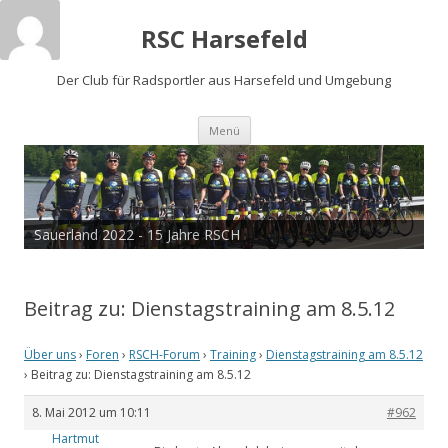
RSC Harsefeld
Der Club für Radsportler aus Harsefeld und Umgebung
Zum
Menü
Inhalt
springen
Sauerland 2022 - 15 Jahre RSCH
Beitrag zu: Dienstagstraining am 8.5.12
Über uns
›
Foren
›
RSCH-Forum
›
Training
›
Dienstagstraining am 8.5.12
›
Beitrag zu: Dienstagstraining am 8.5.12
8. Mai 2012 um 10:11
#962
Hartmut