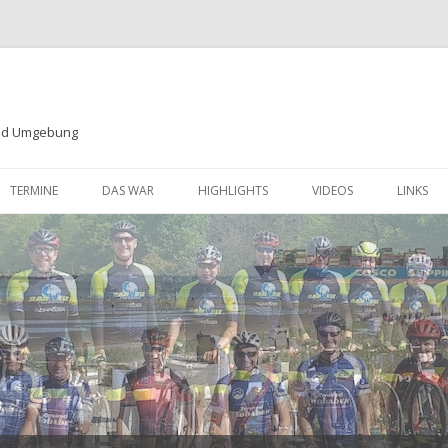
und Umgebung
Zum
Inhalt
TERMINE
DAS WAR
HIGHLIGHTS
VIDEOS
LINKS
springen