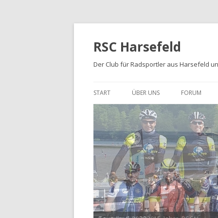
RSC Harsefeld
Der Club für Radsportler aus Harsefeld 
START
ÜBER UNS
FORUM
ÜBER UNS
UNSERE STRECKEN
FOTOALBEN
PRESSE
TRIKOTS
IMPRESSUM