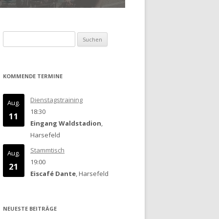
Suchen
nach:
KOMMENDE TERMINE
Dienstagstraining
Aug.
18:30
11
Eingang Waldstadion
,
Harsefeld
Stammtisch
Aug.
19:00
21
Eiscafé Dante
, Harsefeld
NEUESTE BEITRÄGE