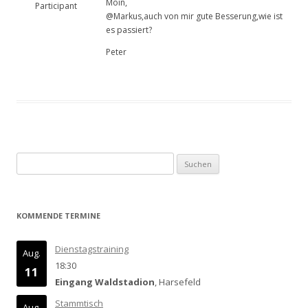
Moin,
Participant
@Markus,auch von mir gute Besserung,wie ist
es passiert?
Peter
Suchen
nach:
KOMMENDE TERMINE
Dienstagstraining
Aug.
18:30
11
Eingang Waldstadion
, Harsefeld
Stammtisch
Aug.