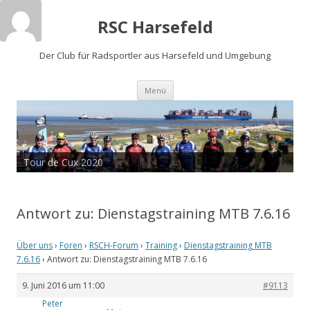
RSC Harsefeld
Der Club für Radsportler aus Harsefeld und Umgebung
Zum
Menü
Inhalt
springen
Tour de Cux 2020
Antwort zu: Dienstagstraining MTB 7.6.16
Über uns
›
Foren
›
RSCH-Forum
›
Training
›
Dienstagstraining MTB
7.6.16
›
Antwort zu: Dienstagstraining MTB 7.6.16
9. Juni 2016 um 11:00
#9113
Peter