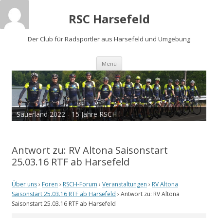
RSC Harsefeld
Der Club für Radsportler aus Harsefeld und Umgebung
Zum
Menü
Inhalt
springen
Sauerland 2022 - 15 Jahre RSCH
Antwort zu: RV Altona Saisonstart
25.03.16 RTF ab Harsefeld
Über uns
›
Foren
›
RSCH-Forum
›
Veranstaltungen
›
RV Altona
Saisonstart 25.03.16 RTF ab Harsefeld
›
Antwort zu: RV Altona
Saisonstart 25.03.16 RTF ab Harsefeld