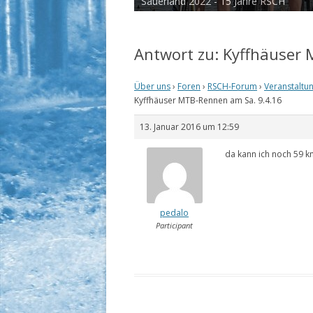
Sauerland 2022 - 15 Jahre RSCH
Tour de Cux 2020
Antwort zu: Kyffhäuser
Über uns
›
Foren
›
RSCH-Forum
›
Veranstaltu
Kyffhäuser MTB-Rennen am Sa. 9.4.16
13. Januar 2016 um 12:59
da kann ich noch 59 
pedalo
Participant