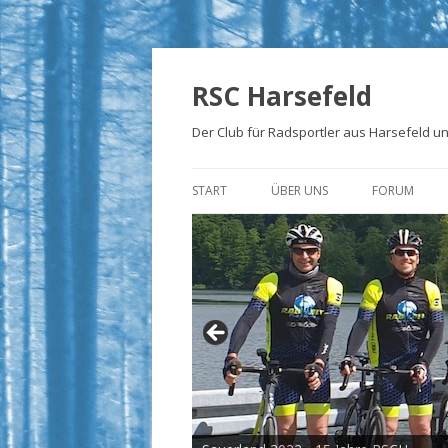
RSC Harsefeld
Der Club für Radsportler aus Harsefeld 
START
ÜBER UNS
FORUM
ÜBER UNS
UNSERE STRECKEN
FOTOALBEN
PRESSE
TRIKOTS
IMPRESSUM