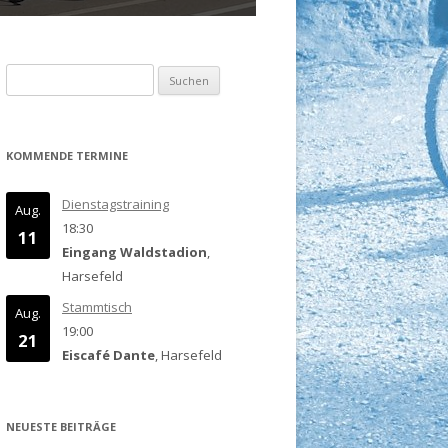
Suchen
nach:
KOMMENDE TERMINE
Dienstagstraining
Aug.
18:30
11
Eingang Waldstadion
,
Harsefeld
Stammtisch
Aug.
19:00
21
Eiscafé Dante
, Harsefeld
NEUESTE BEITRÄGE