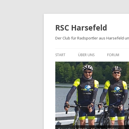
RSC Harsefeld
Der Club für Radsportler aus Harsefeld 
START
ÜBER UNS
FORUM
ÜBER UNS
UNSERE STRECKEN
FOTOALBEN
PRESSE
TRIKOTS
IMPRESSUM