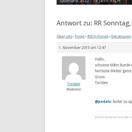
Sauerland 2022 - 15 Jahre RSCH
Tour de Cux 2020
Antwort zu: RR Sonntag,
Über uns
›
Foren
›
RSCH-Forum
›
Extratouren
1. November 2015 um 12:47
Hallo,
schoene 60km Runde u
herrliche Wetter geno
Gruss
Torsten
Torsten
Moderator
@pedalo
: leider zu 
Diese Antwort wurde vo