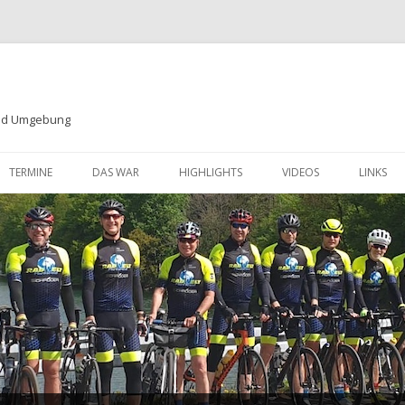
und Umgebung
Zum
Inhalt
TERMINE
DAS WAR
HIGHLIGHTS
VIDEOS
LINKS
springen