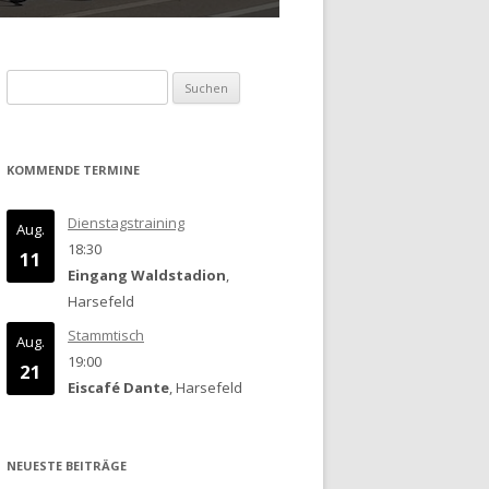
Suchen
nach:
KOMMENDE TERMINE
Dienstagstraining
Aug.
18:30
11
Eingang Waldstadion
,
Harsefeld
Stammtisch
Aug.
19:00
21
Eiscafé Dante
, Harsefeld
NEUESTE BEITRÄGE