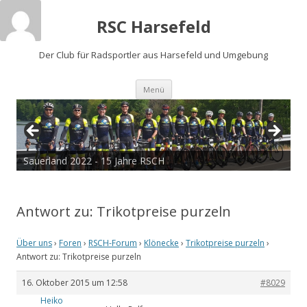
RSC Harsefeld
Der Club für Radsportler aus Harsefeld und Umgebung
Zum
Menü
Inhalt
springen
Sauerland 2022 - 15 Jahre RSCH
Tour de Cux 2020
Antwort zu: Trikotpreise purzeln
Über uns
›
Foren
›
RSCH-Forum
›
Klönecke
›
Trikotpreise purzeln
›
Antwort zu: Trikotpreise purzeln
16. Oktober 2015 um 12:58
#8029
Heiko