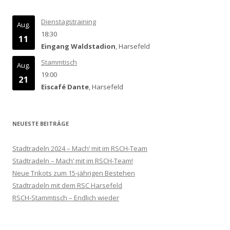
Dienstagstraining
Aug.
18:30
11
Eingang Waldstadion
, Harsefeld
Stammtisch
Aug.
19:00
21
Eiscafé Dante
, Harsefeld
NEUESTE BEITRÄGE
Stadtradeln 2024 – Mach‘ mit im RSCH-Team
Stadtradeln – Mach‘ mit im RSCH-Team!
Neue Trikots zum 15-jährigen Bestehen
Stadtradeln mit dem RSC Harsefeld
RSCH-Stammtisch – Endlich wieder