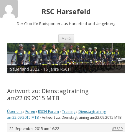
RSC Harsefeld
Der Club für Radsportler aus Harsefeld und Umgebung
Zum
Menü
Inhalt
springen
Sauerland 2022 - 15 Jahre RSCH
Antwort zu: Dienstagtraining
am22.09.2015 MTB
Über uns
›
Foren
›
RSCH-Forum
›
Training
›
Dienstagtraining
am22.09.2015 MTB
›
Antwort zu: Dienstagtraining am22.09.2015 MTB
22. September 2015 um 16:22
#7829