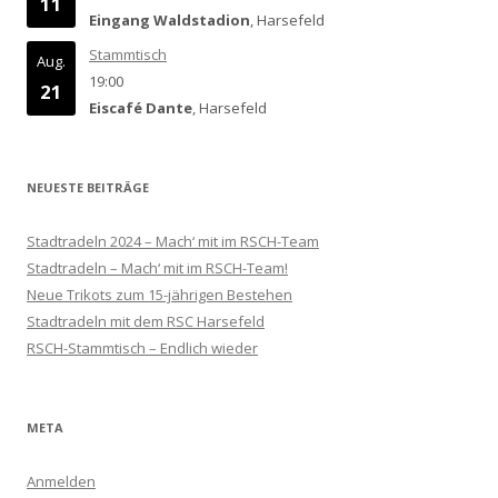
11
Eingang Waldstadion
, Harsefeld
Stammtisch
Aug.
19:00
21
Eiscafé Dante
, Harsefeld
NEUESTE BEITRÄGE
Stadtradeln 2024 – Mach‘ mit im RSCH-Team
Stadtradeln – Mach‘ mit im RSCH-Team!
Neue Trikots zum 15-jährigen Bestehen
Stadtradeln mit dem RSC Harsefeld
RSCH-Stammtisch – Endlich wieder
META
Anmelden