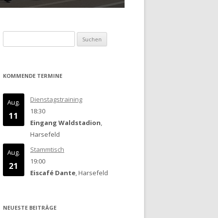
Suchen
nach:
KOMMENDE TERMINE
Dienstagstraining
Aug.
18:30
11
Eingang Waldstadion
,
Harsefeld
Stammtisch
Aug.
19:00
21
Eiscafé Dante
, Harsefeld
NEUESTE BEITRÄGE