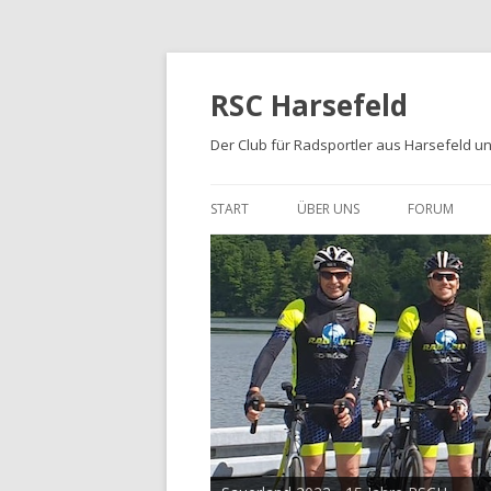
RSC Harsefeld
Der Club für Radsportler aus Harsefeld 
START
ÜBER UNS
FORUM
ÜBER UNS
UNSERE STRECKEN
FOTOALBEN
PRESSE
TRIKOTS
IMPRESSUM