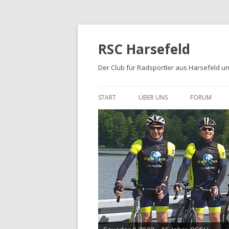
RSC Harsefeld
Der Club für Radsportler aus Harsefeld 
START
ÜBER UNS
FORUM
ÜBER UNS
UNSERE STRECKEN
FOTOALBEN
PRESSE
TRIKOTS
IMPRESSUM