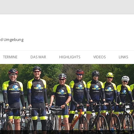
und Umgebung
Zum
Inhalt
TERMINE
DAS WAR
HIGHLIGHTS
VIDEOS
LINKS
springen