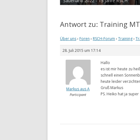
Sauerland 2022 - 15 Jahre RSCH
Antwort zu: Training M
Über uns
›
Foren
›
RSCH-Forum
›
Training
›
Tr
28. Juli 2015 um 17:14
Hallo
es ist mir heute zu h
schnell einen Sonnen
heute leider verzichte
Gruß Markus
Markus aus A
PS. Heiko hat ja super
Participant