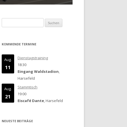
Suchen
nach:
KOMMENDE TERMINE
Dienstagstraining
Aug.
18:30
11
Eingang Waldstadion
,
Harsefeld
Stammtisch
Aug.
19:00
21
Eiscafé Dante
, Harsefeld
NEUESTE BEITRÄGE