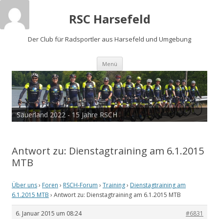
RSC Harsefeld
Der Club für Radsportler aus Harsefeld und Umgebung
Zum
Menü
Inhalt
springen
Sauerland 2022 - 15 Jahre RSCH
Antwort zu: Dienstagtraining am 6.1.2015
MTB
Über uns
›
Foren
›
RSCH-Forum
›
Training
›
Dienstagtraining am
6.1.2015 MTB
›
Antwort zu: Dienstagtraining am 6.1.2015 MTB
6. Januar 2015 um 08:24
#6831