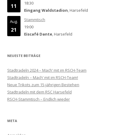
18:30
11
Eingang Waldstadion
, Harsefeld
Stammtisch
Aug.
19:00
21
Eiscafé Dante
, Harsefeld
NEUESTE BEITRÄGE
Stadtradeln 2024 – Mach‘ mit im RSCH-Team
Stadtradeln – Mach‘ mit im RSCH-Team!
Neue Trikots zum 15-jährigen Bestehen
Stadtradeln mit dem RSC Harsefeld
RSCH-Stammtisch – Endlich wieder
META