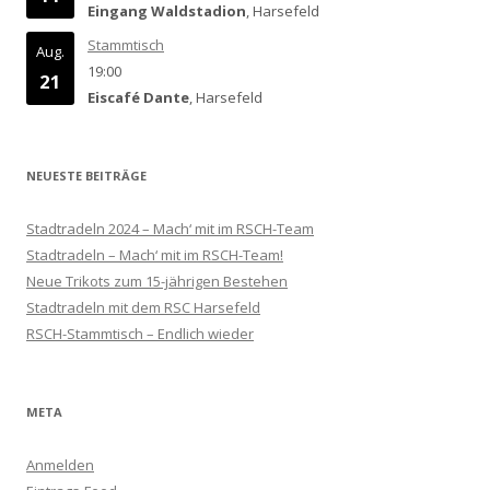
Eingang Waldstadion
, Harsefeld
Stammtisch
Aug.
19:00
21
Eiscafé Dante
, Harsefeld
NEUESTE BEITRÄGE
Stadtradeln 2024 – Mach‘ mit im RSCH-Team
Stadtradeln – Mach‘ mit im RSCH-Team!
Neue Trikots zum 15-jährigen Bestehen
Stadtradeln mit dem RSC Harsefeld
RSCH-Stammtisch – Endlich wieder
META
Anmelden