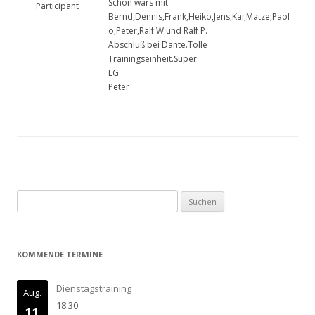
Schön wars mit
Participant
Bernd,Dennis,Frank,Heiko,Jens,Kai,Matze,Paol
o,Peter,Ralf W.und Ralf P.
Abschluß bei Dante.Tolle
Trainingseinheit.Super
LG
Peter
Suchen
nach:
KOMMENDE TERMINE
Dienstagstraining
Aug.
18:30
11