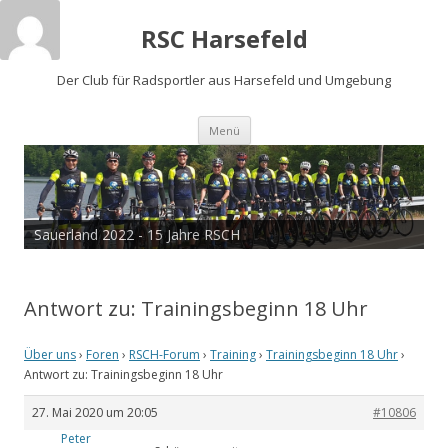
RSC Harsefeld
Der Club für Radsportler aus Harsefeld und Umgebung
Zum
Menü
Inhalt
springen
Sauerland 2022 - 15 Jahre RSCH
Antwort zu: Trainingsbeginn 18 Uhr
Über uns
›
Foren
›
RSCH-Forum
›
Training
›
Trainingsbeginn 18 Uhr
›
Antwort zu: Trainingsbeginn 18 Uhr
27. Mai 2020 um 20:05
#10806
Peter