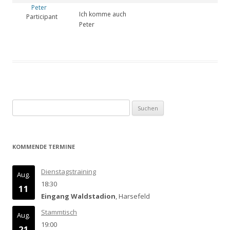
Peter
Ich komme auch
Participant
Peter
Suchen
nach:
KOMMENDE TERMINE
Dienstagstraining
Aug.
18:30
11
Eingang Waldstadion
, Harsefeld
Stammtisch
Aug.
19:00
21