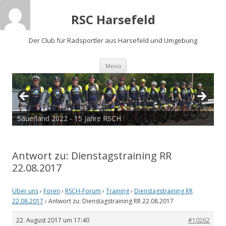
RSC Harsefeld
Der Club für Radsportler aus Harsefeld und Umgebung
Zum
Menü
Inhalt
springen
Sauerland 2022 - 15 Jahre RSCH
Antwort zu: Dienstagstraining RR
22.08.2017
Über uns
›
Foren
›
RSCH-Forum
›
Training
›
Dienstagstraining RR
22.08.2017
›
Antwort zu: Dienstagstraining RR 22.08.2017
22. August 2017 um 17:40
#10262