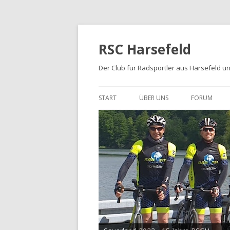
RSC Harsefeld
Der Club für Radsportler aus Harsefeld 
START
ÜBER UNS
FORUM
ÜBER UNS
UNSERE STRECKEN
FOTOALBEN
PRESSE
TRIKOTS
IMPRESSUM