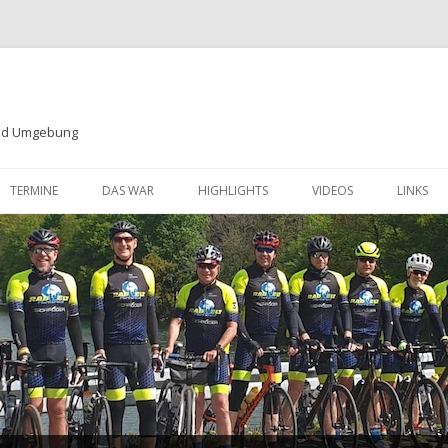
und Umgebung
Zum
Inhalt
TERMINE
DAS WAR
HIGHLIGHTS
VIDEOS
LINKS
springen