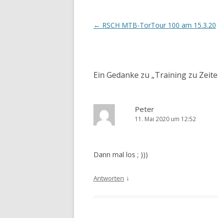
Beitrags-
←
RSCH MTB-TorTour 100 am 15.3.20
Navigation
Ein Gedanke zu „
Training zu Zeit
Peter
11. Mai 2020 um 12:52
Dann mal los ; )))
↓
Antworten