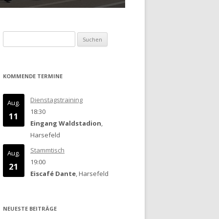
Suchen
nach:
KOMMENDE TERMINE
Dienstagstraining
Aug.
18:30
11
Eingang Waldstadion
,
Harsefeld
Stammtisch
Aug.
19:00
21
Eiscafé Dante
, Harsefeld
NEUESTE BEITRÄGE