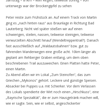
Samstag – 81km – kein Regen, teilweise sonnig – von
unterwegs war der Brockengipfel zu sehen
Peter reiste zum Frühstück an. Auf einem Track von Martin
ging es „nach hinten raus“ aus Braunlage in Richtung Bad
Lauterberg. Nicht viel später stießen wir auf einen
schwierigen, steilen, nassen, teilweise steinigen, teilweise
verwurzelten Abschnitt hinauf (Wendeltreppentrail?). Danach
fast ausschließlich auf „Waldautobahnen“ bzw. gut zu
fahrenden Wanderwegen eine große acht. 10km länger als
geplant am Rehberger Graben entlang, um dem oben
beschriebenen Trail auszuweichen. Einen Platten hatte Peter,
einen Martin.
Zu Abend aßen wir im Lokal „Zum Steinofen“, das zum
Griechen „Mykonos“ gehört. Leckere und günstige Speisen.
Absacker bei Puppes u.a. mit Schierker. Vor dem Verlassen
des Lokals spendierte der Wirt noch einen „Hirschkuss“, eine
„Bayrische Spezialität“, die er zum Hausgetränk machen will,
wie er sagte. Sein, wie er selbst, angeschickerter