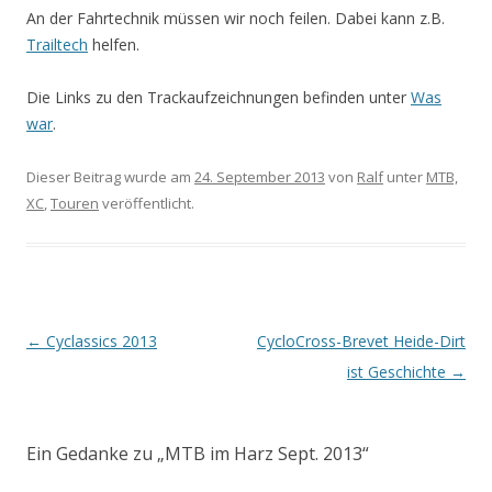
An der Fahrtechnik müssen wir noch feilen. Dabei kann z.B.
Trailtech
helfen.
Die Links zu den Trackaufzeichnungen befinden unter
Was
war
.
Dieser Beitrag wurde am
24. September 2013
von
Ralf
unter
MTB,
XC
,
Touren
veröffentlicht.
Beitrags-
←
Cyclassics 2013
CycloCross-Brevet Heide-Dirt
Navigation
ist Geschichte
→
Ein Gedanke zu „
MTB im Harz Sept. 2013
“