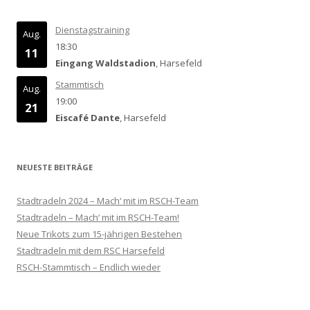
Dienstagstraining
Aug.
18:30
11
Eingang Waldstadion
, Harsefeld
Stammtisch
Aug.
19:00
21
Eiscafé Dante
, Harsefeld
NEUESTE BEITRÄGE
Stadtradeln 2024 – Mach‘ mit im RSCH-Team
Stadtradeln – Mach‘ mit im RSCH-Team!
Neue Trikots zum 15-jährigen Bestehen
Stadtradeln mit dem RSC Harsefeld
RSCH-Stammtisch – Endlich wieder