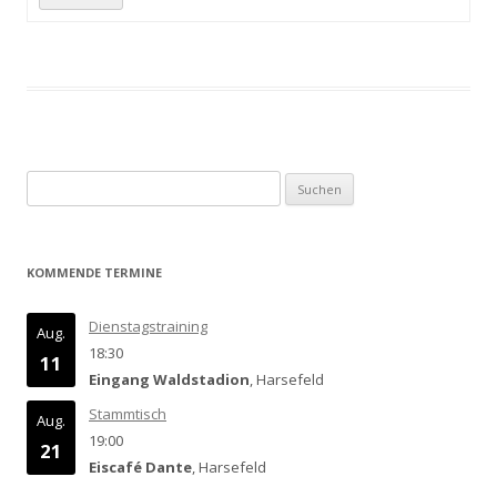
Suchen
nach:
KOMMENDE TERMINE
Dienstagstraining
Aug.
18:30
11
Eingang Waldstadion
, Harsefeld
Stammtisch
Aug.
19:00
21
Eiscafé Dante
, Harsefeld